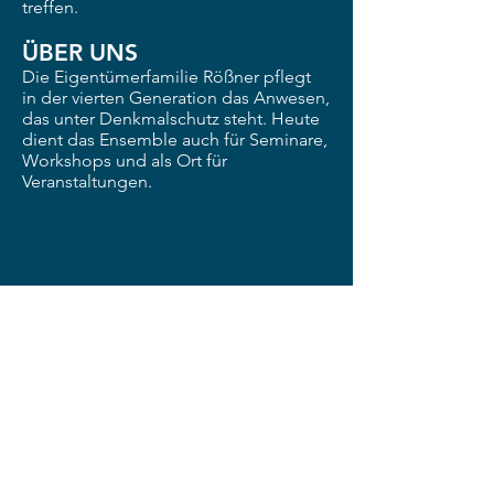
treffen.
ÜBER UNS
Die Eigentümerfamilie Rößner pflegt
in
der vierten Generation das Anwesen,
das
unter Denkmalschutz steht. Heute
dient
das Ensemble auch für Seminare,
Workshops
und als Ort für
Veranstaltungen.
© 2026 Prühmühle/Veranstaltungen
NEWSLETTER
ABONIEREN