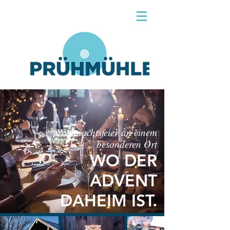
Weihnachtsfeier
an einem
besonderen Ort
WO DER
ADVENT
DAHEIM IST.