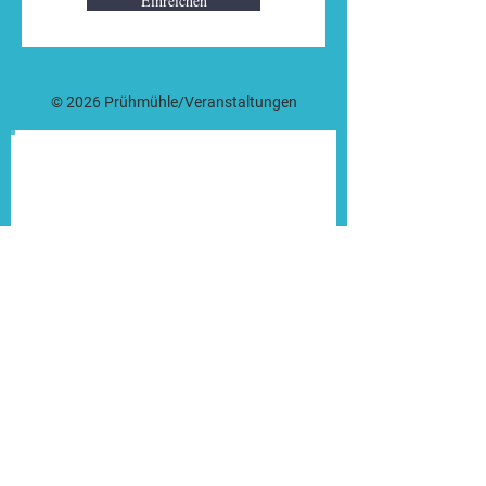
Einreichen
© 2026 Prühmühle/Veranstaltungen
NEWSLETTER
ABONIEREN
Neuigkeiten nicht verpassen.
Hiermit stimme ich zu, von
Prühmühle Informationen, inklusive
Marketingmaterial zugesendet zu
bekommen.
Ich stimme der