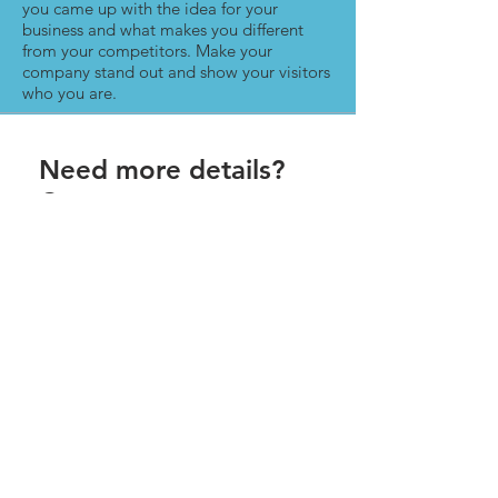
you came up with the idea for your
business and what makes you different
from your competitors. Make your
company stand out and show your visitors
who you are.
Need more details?
Contact us
We are here to assist. Contact us by
phone, email or via our Social Media
channels.
Contact Us
© 2026 Prühmühle/Veranstaltungen