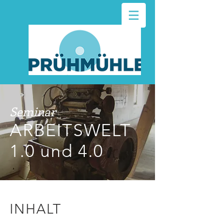
Seminar
ARBEITSWELT
1.0 und 4.0
INHALT