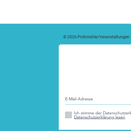
© 2026 Prühmühle/Veranstaltungen
NEWSLETTER
Neuigkeiten nicht verpassen. 
Prühmühle Informationen, ink
zugesendet zu bekommen.
Ich stimme der Datenschutzerk
Datenschutzerklärung lesen